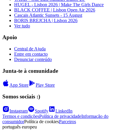
HUGEL - Lisbon 2026 | Make The Girls Dance
BLACK COFFEE | Lisbon Open Air 2026
Cascais Atlantic Sunsets - 15 August
BORIS BREJCHA | Lisbon 2026
Ver tudo
Apoio
Central de Ajuda
Entre em contacto
Denunciar conteúdo
Junta-te à comunidade
App Store
Play Store
Somos sociais :)
Instagram
Spotify
LinkedIn
Termos e condições
Política de privacidade
Informação do
consumidor
Política de cookies
Parceiros
português europeu