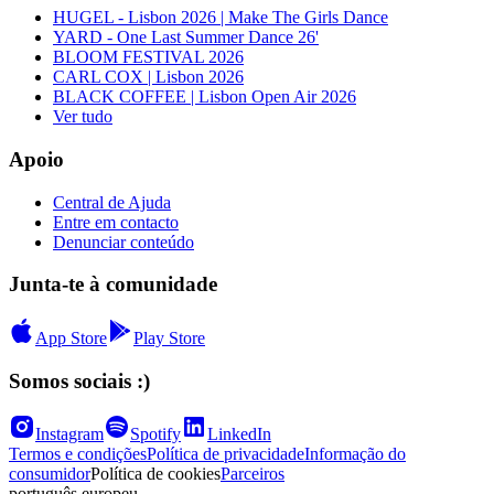
HUGEL - Lisbon 2026 | Make The Girls Dance
YARD - One Last Summer Dance 26'
BLOOM FESTIVAL 2026
CARL COX | Lisbon 2026
BLACK COFFEE | Lisbon Open Air 2026
Ver tudo
Apoio
Central de Ajuda
Entre em contacto
Denunciar conteúdo
Junta-te à comunidade
App Store
Play Store
Somos sociais :)
Instagram
Spotify
LinkedIn
Termos e condições
Política de privacidade
Informação do
consumidor
Política de cookies
Parceiros
português europeu