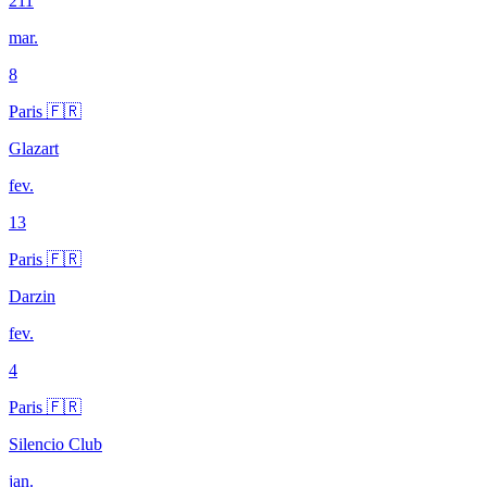
211
mar.
8
Paris 🇫🇷
Glazart
fev.
13
Paris 🇫🇷
Darzin
fev.
4
Paris 🇫🇷
Silencio Club
jan.