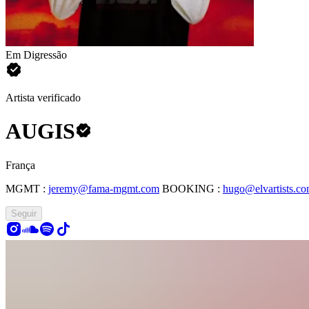
Em Digressão
Artista verificado
AUGIS
França
MGMT :
jeremy@fama-mgmt.com
BOOKING :
hugo@elvartists.c
Seguir