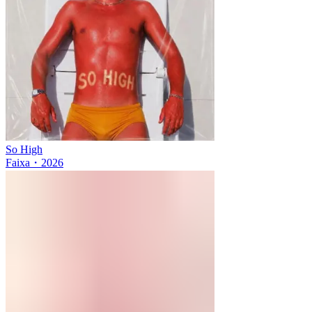
So High
Faixa
・
2026