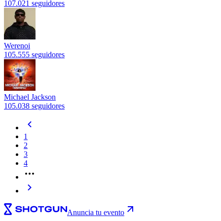
107.021 seguidores
Werenoi
105.555 seguidores
Michael Jackson
105.038 seguidores
1
2
3
4
Anuncia tu evento