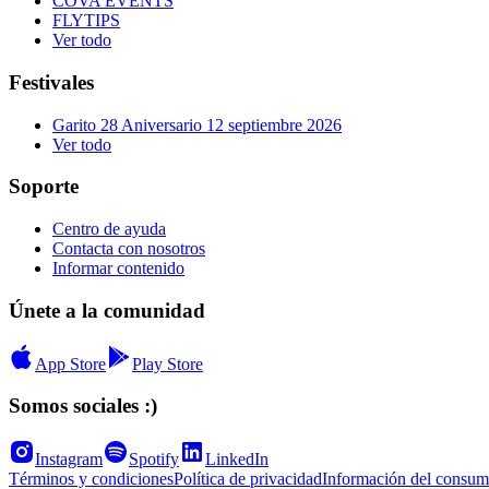
COVA EVENTS
FLYTIPS
Ver todo
Festivales
Garito 28 Aniversario 12 septiembre 2026
Ver todo
Soporte
Centro de ayuda
Contacta con nosotros
Informar contenido
Únete a la comunidad
App Store
Play Store
Somos sociales :)
Instagram
Spotify
LinkedIn
Términos y condiciones
Política de privacidad
Información del consum