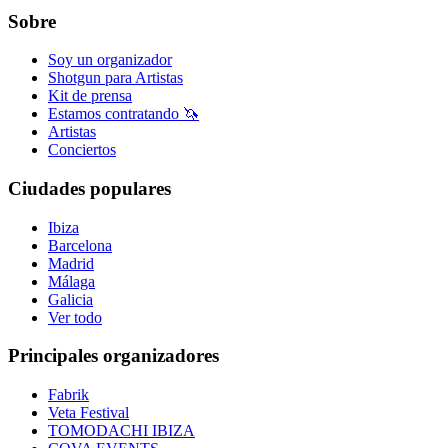
Sobre
Soy un organizador
Shotgun para Artistas
Kit de prensa
Estamos contratando 🦄
Artistas
Conciertos
Ciudades populares
Ibiza
Barcelona
Madrid
Málaga
Galicia
Ver todo
Principales organizadores
Fabrik
Veta Festival
TOMODACHI IBIZA