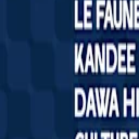
12
–
14
abr
2024
Point HAUT, lieu de création urbaine
Ver más
👋
¿Eres kanka? Conéctate con tus fans como nunca antes
Personaliza 
Primer evento en Shotgun en 2022
Anuncia tu evento
Sobre
Soy un organizador
Shotgun para Artistas
Kit de prensa
Estamos contratando 🦄
Artistas
Conciertos
Ciudades populares
Ibiza
Barcelona
Madrid