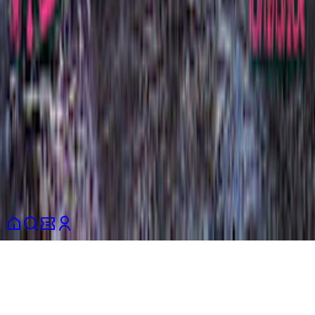
Únete a la comunidad
App Store
Play Store
Somos sociales :)
Instagram
Spotify
LinkedIn
Términos y condiciones
Política de privacidad
Información del
consumidor
Política de cookies
Partners
español
© 2026 Shotgun SAS. Todos los derechos reservados.
Este sitio está protegido por reCAPTCHA y se aplican la
Política de
Privacidad
y los
Términos de Servicio
de Google.