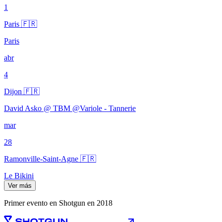
1
Paris 🇫🇷
Paris
abr
4
Dijon 🇫🇷
David Asko @ TBM @Variole - Tannerie
mar
28
Ramonville-Saint-Agne 🇫🇷
Le Bikini
Ver más
Primer evento en Shotgun en 2018