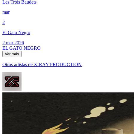
Les Trois Baudets
mar
2
El Gato Negro
2 mar 2026
EL GATO NEGRO
Ver más
Otros artistas de X-RAY PRODUCTION