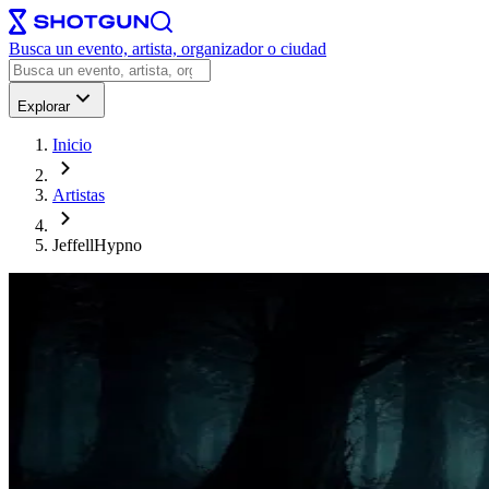
Busca un evento, artista, organizador o ciudad
Explorar
Inicio
Artistas
JeffellHypno