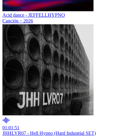
Acid dance - JEFFELLHYPNO
Canción
・
2026
01:01:51
JHHLVR07 - Hell Hypno (Hard Industrial SET)