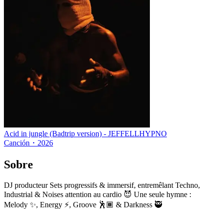
Acid in jungle (Badtrip version) - JEFFELLHYPNO
Canción
・
2026
Sobre
DJ producteur Sets progressifs & immersif, entremêlant Techno,
Industrial & Noises attention au cardio 😈 Une seule hymne :
Melody ✨, Energy ⚡️, Groove 🕺🏾 & Darkness 🥷