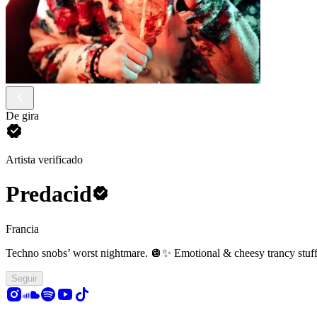
De gira
Artista verificado
Predacid
Francia
Techno snobs’ worst nightmare. 🪩✨
Emotional & cheesy trancy stuff
Seguir