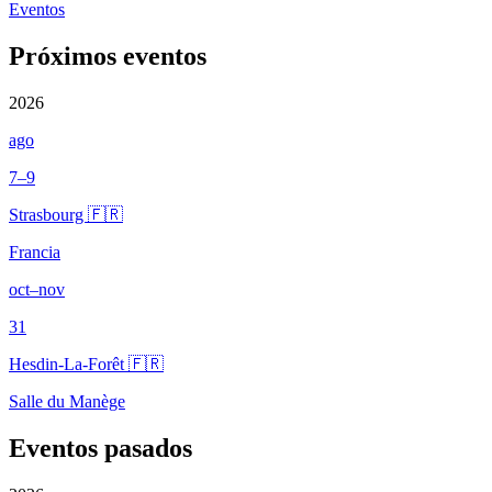
Eventos
Próximos eventos
2026
ago
7–9
Strasbourg 🇫🇷
Francia
oct–nov
31
Hesdin-La-Forêt 🇫🇷
Salle du Manège
Eventos pasados