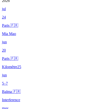
2026
jul
24
Paris 🇫🇷
Mia Mao
jun
20
Paris 🇫🇷
Kilomètre25
jun
5–7
Balma 🇫🇷
Interference
may