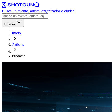
Busca un evento, artista, organizador o ciudad
Explorar
Inicio
Artistas
Predacid