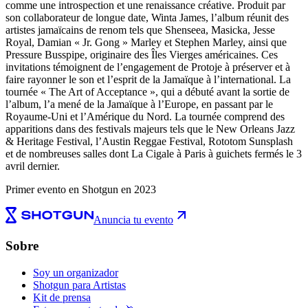
comme une introspection et une renaissance créative. Produit par
son collaborateur de longue date, Winta James, l’album réunit des
artistes jamaïcains de renom tels que Shenseea, Masicka, Jesse
Royal, Damian « Jr. Gong » Marley et Stephen Marley, ainsi que
Pressure Busspipe, originaire des Îles Vierges américaines. Ces
invitations témoignent de l’engagement de Protoje à préserver et à
faire rayonner le son et l’esprit de la Jamaïque à l’international. La
tournée « The Art of Acceptance », qui a débuté avant la sortie de
l’album, l’a mené de la Jamaïque à l’Europe, en passant par le
Royaume-Uni et l’Amérique du Nord. La tournée comprend des
apparitions dans des festivals majeurs tels que le New Orleans Jazz
& Heritage Festival, l’Austin Reggae Festival, Rototom Sunsplash
et de nombreuses salles dont La Cigale à Paris à guichets fermés le 3
avril dernier.
Primer evento en Shotgun en 2023
Anuncia tu evento
Sobre
Soy un organizador
Shotgun para Artistas
Kit de prensa