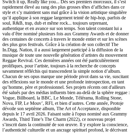
Switch it up, Really like you... Dès ses premiers morceaux, il s’est
rapidement élevé au rang des plus grosses têtes d’affiches dans ce
style et s’y maintient sans mal grâce à la vision artistique singulière
qu’il applique à son reggae largement teinté de hip-hop, parfois de
soul, R&B, trap, dub et même rock... toujours urprenant,
authentique et en avance sur son temps. Son talent constant lui a
valu d’être nominé plusieurs fois aux Grammy Awards et de donner
des centaines de concerts à travers le monde entier et sur les scènes
des plus gros festivals. Grâce à la création de son collectif The
In.Digg. Nation, il a aussi largement participé à la diffusion de la
musique de toute une nouvelle génération d’artistes du mouvement
Reggae Revival. Ces dernières années ont été particulièrement
prolifiques, pour l’artiste, toujours à la recherche de concepts
savamment réfléchis qui transcendent la simple notion d’album.
Chacun de ses opus marque une période pivot dans sa vie, suscitant
des réflexions sur le monde et une profonde introspection, en tant
qu’homme, père et professionnel. Ses projets récents ont d'ailleurs
été salués par des médias influents bien au-delà de la sphère reggae :
Vogue, Billboard, la BBC, Le Monde, Télérama, Rolling Stone,
Nova, FIP, Le Mouv’, RFI, et bien d’autres. Cette année, Protoje
dévoile son septième album, The Art of Acceptance, disponible
depuis le 17 avril 2026. Faisant suite à l'opus nominé aux Grammy
Awards, Third Time’s The Charm (2022), ce nouveau projet
s’inscrit dans la continuité de son œuvre. Il y explore la conscience,
l’authenticité culturelle et un ancrage spirituel profond, le décrivant