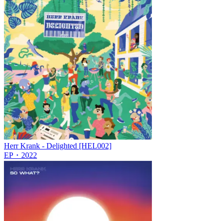
Herr Krank - Delighted [HEL002]
EP
・
2022