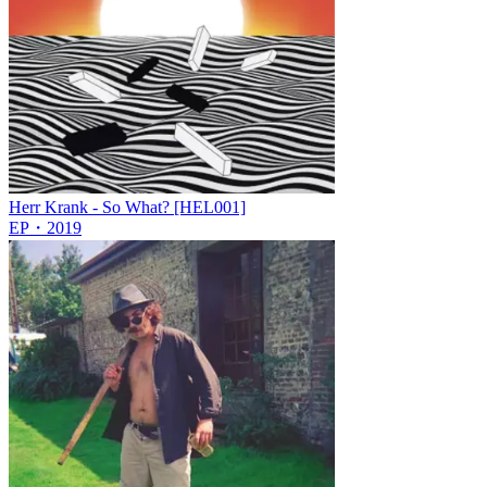
Herr Krank - So What? [HEL001]
EP
・
2019