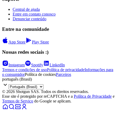
Central de ajuda
Entre em contato conosco
Denunciar conteúdo
Entre na comunidade
App Store
Play Store
Nossas redes sociais :)
Instagram
Spotify
LinkedIn
Termos e condições de uso
Política de privacidade
Informações para
o consumidor
Política de cookies
Parceiros
português (Brasil)
© 2026 Shotgun SAS. Todos os direitos reservados.
Esse site é protegido por reCAPTCHA e a
Política de Privacidade
e
Termos de Serviço
do Google se aplicam.