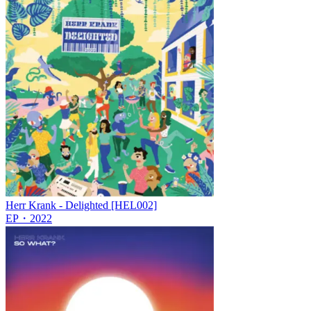
Herr Krank - Delighted [HEL002]
EP
・
2022