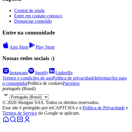
Central de ajuda
Entre em contato conosco
Denunciar conteúdo
Entre na comunidade
App Store
Play Store
Nossas redes sociais :)
Instagram
Spotify
LinkedIn
Termos e condições de uso
Política de privacidade
Informações para
o consumidor
Política de cookies
Parceiros
português (Brasil)
© 2026 Shotgun SAS. Todos os direitos reservados.
Esse site é protegido por reCAPTCHA e a
Política de Privacidade
e
Termos de Serviço
do Google se aplicam.