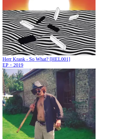
Herr Krank - So What? [HEL001]
EP
・
2019