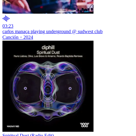
03:23
carlos manaça playing underground @ sudwest club
Canción
・
2024
Spiritual Dust (Radio Edit)