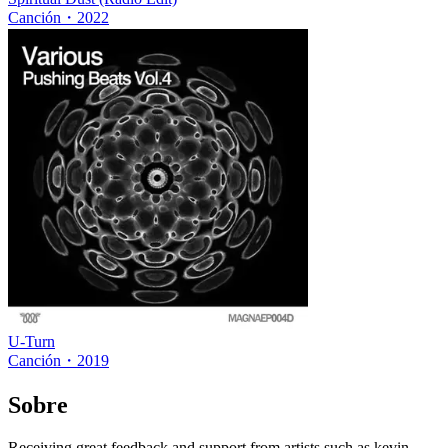
Canción
・
2022
U-Turn
Canción
・
2019
Sobre
Receiving great feedback and support from artists such as kevin