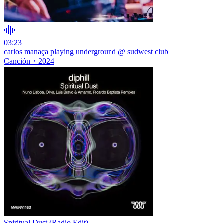
03:23
carlos manaça playing underground @ sudwest club
Canción
・
2024
Spiritual Dust (Radio Edit)