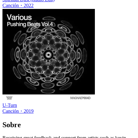
Canción
・
2022
U-Turn
Canción
・
2019
Sobre
Receiving great feedback and support from artists such as kevin