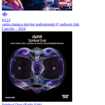
03:23
carlos manaça playing underground @ sudwest club
Canción
・
2024
Spiritual Dust (Radio Edit)