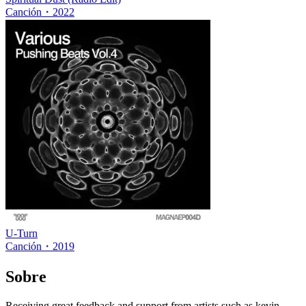
Canción
・
2022
U-Turn
Canción
・
2019
Sobre
Receiving great feedback and support from artists such as kevin